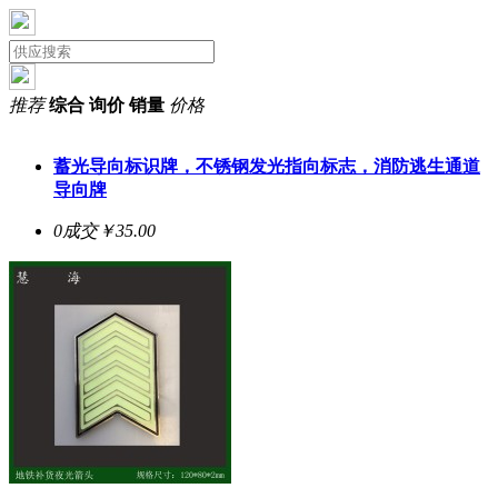
推荐
综合
询价
销量
价格
蓄光导向标识牌，不锈钢发光指向标志，消防逃生通道
导向牌
0成交
￥35.00