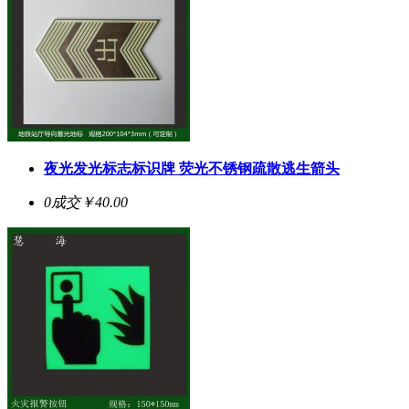
夜光发光标志标识牌 荧光不锈钢疏散逃生箭头
0成交
￥40.00