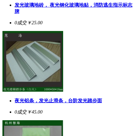
发光玻璃地砖， 夜光钢化玻璃地贴，消防逃生指示标志
牌
0成交
￥25.00
夜光铝条，发光止滑条，台阶发光踏步面
0成交
￥45.00