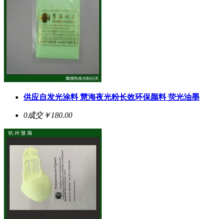
供应自发光涂料 慧海夜光粉长效环保颜料 荧光油墨
0成交
￥180.00